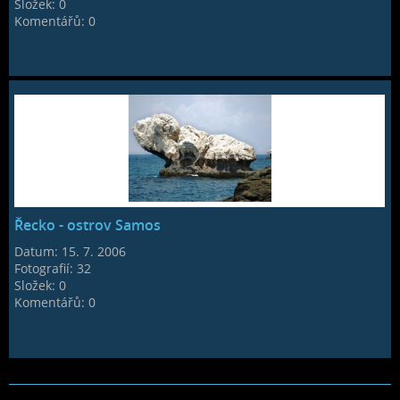
Složek:
0
Komentářů:
0
Řecko - ostrov Samos
Datum:
15. 7. 2006
Fotografií:
32
Složek:
0
Komentářů:
0