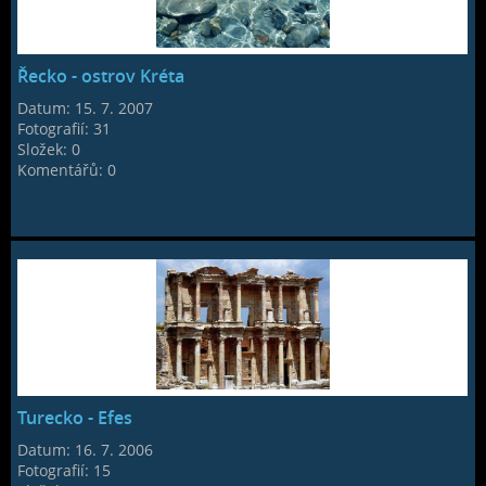
Řecko - ostrov Kréta
Datum:
15. 7. 2007
Fotografií:
31
Složek:
0
Komentářů:
0
Turecko - Efes
Datum:
16. 7. 2006
Fotografií:
15