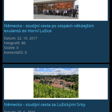
Německo - studijní cesta po stopách někdejších
exulantů do Horní Lužice
Datum:
22. 10. 2017
Fotografií:
86
Složek:
0
Komentářů:
0
Německo - studijní cesta za Lužickými Srby
Datum:
20. 6. 2016