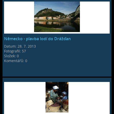
Německo - plavba lodí do Drážďan
Datum:
28. 7. 2013
Fotografií:
57
Složek:
0
Komentářů:
0