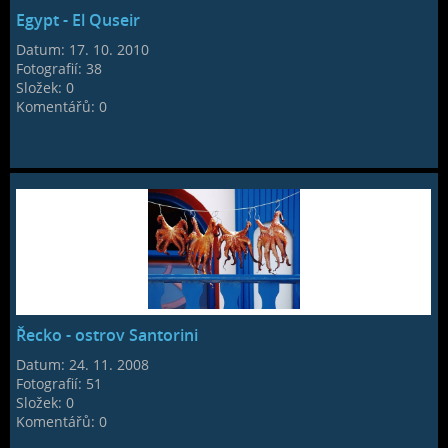
Egypt - El Quseir
Datum:
17. 10. 2010
Fotografií:
38
Složek:
0
Komentářů:
0
Řecko - ostrov Santorini
Datum:
24. 11. 2008
Fotografií:
51
Složek:
0
Komentářů:
0