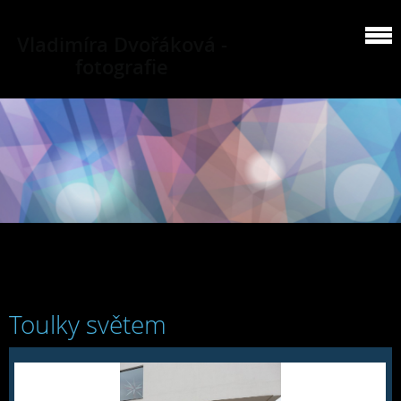
Vladimíra Dvořáková -
fotografie
Toulky světem