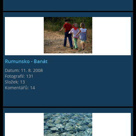
Rumunsko - Banát
Datum:
11. 8. 2008
Fotografií:
131
Složek:
13
Komentářů:
14