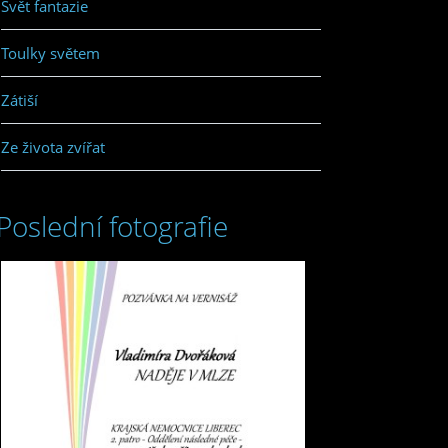
Svět fantazie
Toulky světem
Zátiší
Ze života zvířat
Poslední fotografie