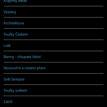
Krajinný detail
Výstavy
Architektura
Toulky Českem
Lidé
Benny - chlupaté štěstí
Novoroční a ostatní přání
Svět fantazie
Toulky světem
Zátiší