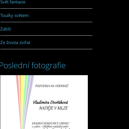
Svět fantazie
Toulky světem
Zátiší
Ze života zvířat
Poslední fotografie