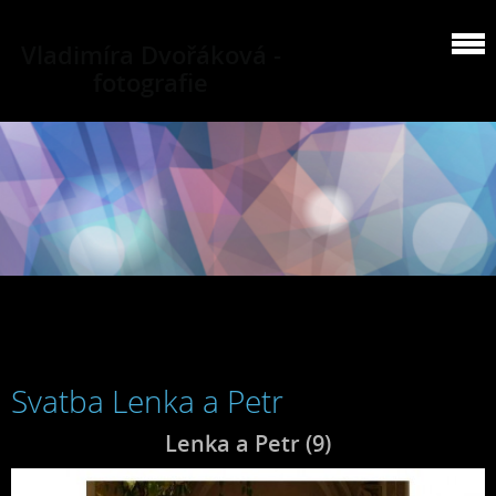
Vladimíra Dvořáková -
fotografie
Svatba Lenka a Petr
Lenka a Petr (9)