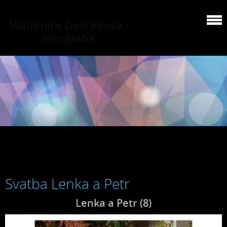
Vladimíra Dvořáková -
fotografie
Svatba Lenka a Petr
Lenka a Petr (8)