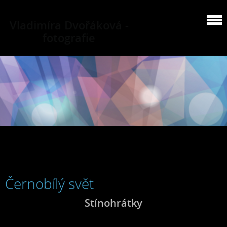
Vladimíra Dvořáková -
fotografie
Černobílý svět
Stínohrátky