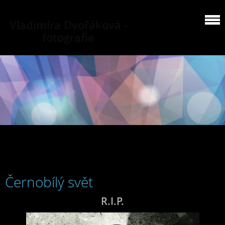
Vladimíra Dvořáková -
fotografie
Černobílý svět
R.I.P.