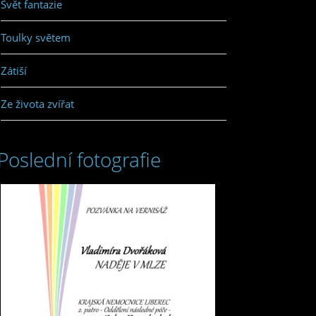
Svět fantazie
Toulky světem
Zátiší
Ze života zvířat
Poslední fotografie