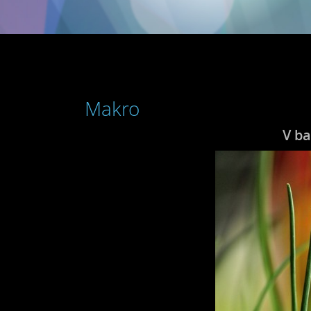
Makro
V b