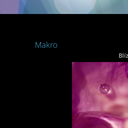
Makro
Blí