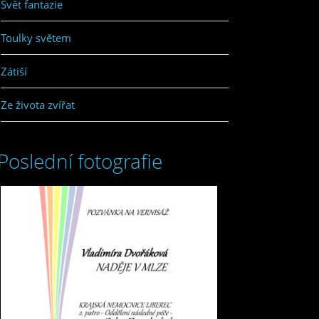
Svět fantazie
Toulky světem
Zátiší
Ze života zvířat
Poslední fotografie