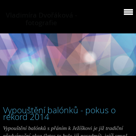
Vladimíra Dvořáková -
fotografie
Vypouštění balónků - pokus o
rekord 2014
Vypouštění balónků s přáním k Ježíškovi je již tradiční
předvánoční akce (letos to bylo již posedmé), jejíž smysl