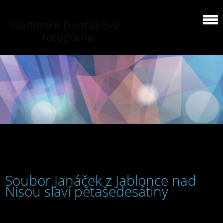
Vladimíra Dvořáková -
fotografie
Soubor Janáček z Jablonce nad
Nisou slaví pětašedesátiny