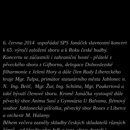
6. června 2014 uspořádal SPS Janáček slavnostní koncert
k 65. výročí založení sboru a k Roku české hudby.
Koncertu se zúčastnili i zahraniční hosté - přátelé z
pěveckého sboru z Gifhornu, delegace Dolnoslezské
filharmonie z Jelení Hory a dále člen Rady Libereckého
kraje Mgr. Tulpa, primátor statutárního města Jablonec n.
N. Ing. Beitl, Mgr. Žur, Ing. Schötta, Mgr. Paukertová a
také bývalí členové sboru. Kromě Janáčka vystoupil dále
pěvecký sbor Anima Saxí z Gymnázia U Balvanu, flétnový
soubor Jablonecká píšťalka, pěvecký sbor Rosex z Liberce
a orchestr M. Halamy.
Během večera zazněly skladby českých skladatelů různých
žánrů - od klasiky přes folk a jazz, slovo dostali i