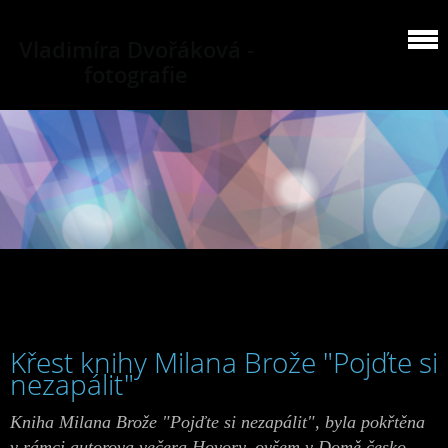
Vladimíra Dvořáková -
fotografie
Křest knihy Milana Brože "Pojďte si
nezapálit"
Kniha Milana Brože "Pojďte si nezapálit", byla pokřtěna
v rámci autorova večera Hovory, ovšem v Domě česko-