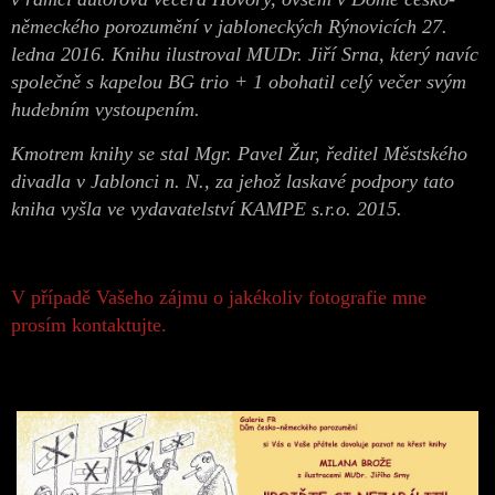
německého porozumění v jabloneckých Rýnovicích 27.
ledna 2016. Knihu ilustroval MUDr. Jiří Srna, který navíc
společně s kapelou BG trio + 1 obohatil celý večer svým
hudebním vystoupením.
Kmotrem knihy se stal Mgr. Pavel Žur, ředitel Městského
divadla v Jablonci n. N., za jehož laskavé podpory tato
kniha vyšla ve vydavatelství KAMPE s.r.o. 2015.
V případě Vašeho zájmu o jakékoliv fotografie mne
prosím kontaktujte.