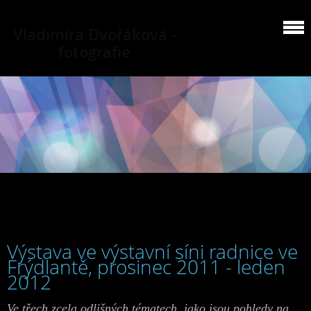
Vladimíra Dvořáková -
fotografie
Výstava ve výstavní síni radnice ve
Frýdlantě, prosinec 2011 - leden
2012
Ve třech zcela odlišných tématech, jako jsou pohledy na