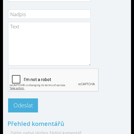
Přehled komentářů
Zatím nebyl vložen žádný komentář