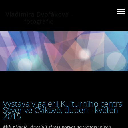
Vladimíra Dvořáková -
fotografie
Výstava v galerii Kulturního centra
Sever ve Cvikově, duben - květen
2015
Milí přátelé, dovoluji si vás pozvat na výstavu mých