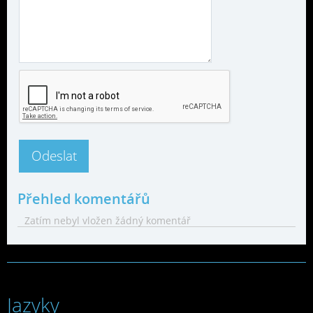
Přehled komentářů
Zatím nebyl vložen žádný komentář
Jazyky