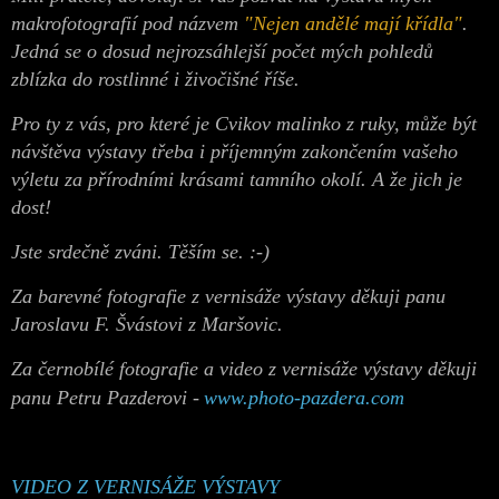
makrofotografií pod názvem
"Nejen andělé mají křídla"
.
Jedná se o dosud nejrozsáhlejší počet mých pohledů
zblízka do rostlinné i živočišné říše.
Pro ty z vás, pro které je Cvikov malinko z ruky, může být
návštěva výstavy třeba i příjemným zakončením vašeho
výletu za přírodními krásami tamního okolí. A že jich je
dost!
Jste srdečně zváni. Těším se. :-)
Za barevné fotografie z vernisáže výstavy děkuji panu
Jaroslavu F. Švástovi z Maršovic.
Za černobílé fotografie a video z vernisáže výstavy děkuji
panu Petru Pazderovi -
www.photo-pazdera.com
VIDEO Z VERNISÁŽE VÝSTAVY