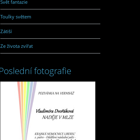
Svět fantazie
Toulky světem
Zátiší
Ze života zvířat
Poslední fotografie