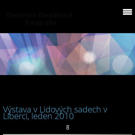
Vladimíra Dvořáková -
fotografie
Výstava v Lidových sadech v
Liberci, leden 2010
8