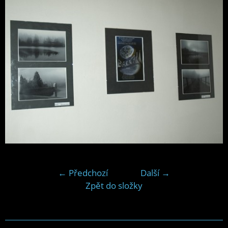
← Předchozí
Další →
Zpět do složky