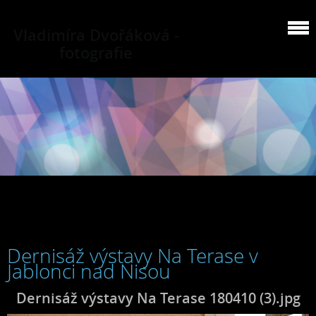
Vladimíra Dvořáková -
fotografie
Dernisáž výstavy Na Terase v
Jablonci nad Nisou
Dernisáž výstavy Na Terase 180410 (3).jpg