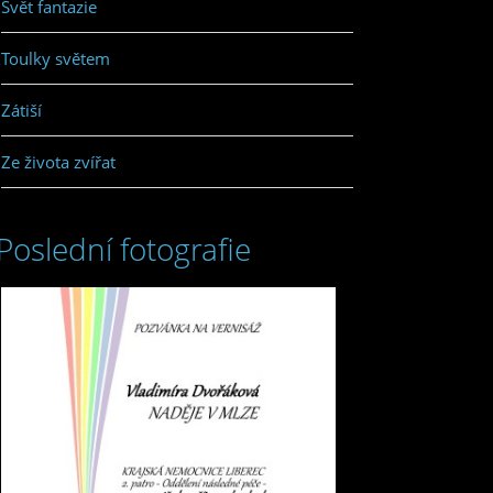
Svět fantazie
Toulky světem
Zátiší
Ze života zvířat
Poslední fotografie