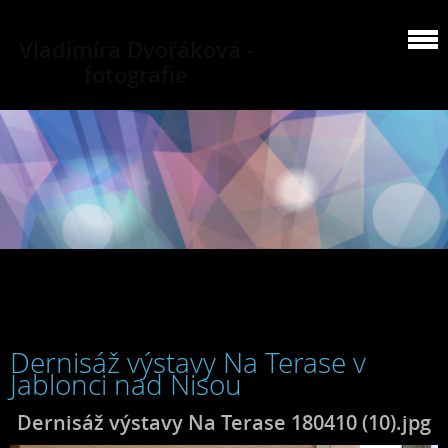
Vladimíra Dvořáková -
fotografie
Dernisáž výstavy Na Terase v
Jablonci nad Nisou
Dernisáž výstavy Na Terase 180410 (10).jpg