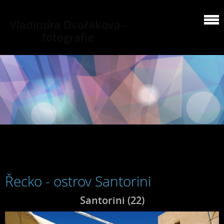
Vladimíra Dvořáková -
fotografie
Řecko - ostrov Santorini
Santorini (22)