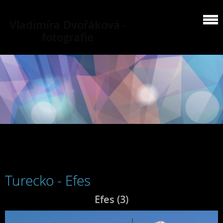
Vladimíra Dvořáková -
fotografie
Turecko - Efes
Efes (3)