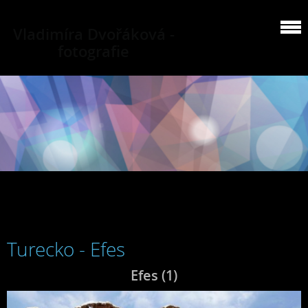
Vladimíra Dvořáková -
fotografie
Turecko - Efes
Efes (1)