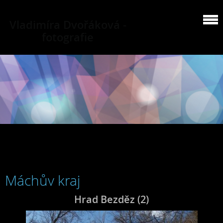
Vladimíra Dvořáková -
fotografie
Máchův kraj
Hrad Bezděz (2)