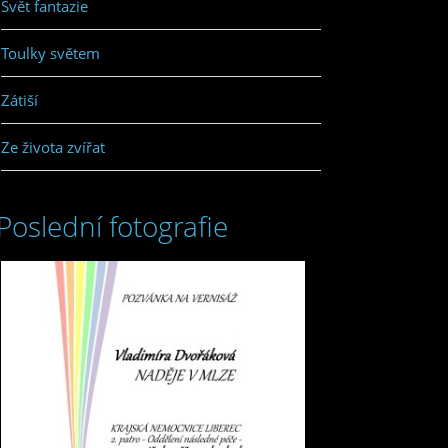
Svět fantazie
Toulky světem
Zátiší
Ze života zvířat
Poslední fotografie