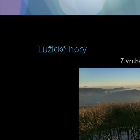
Lužické hory
Z vrch