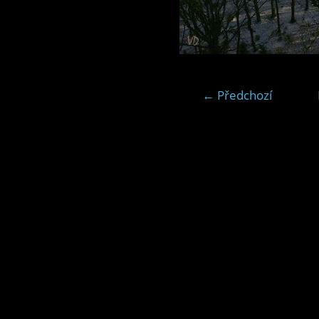
← Předchozí