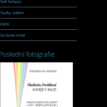
Svět fantazie
Toulky světem
Zátiší
Ze života zvířat
Poslední fotografie