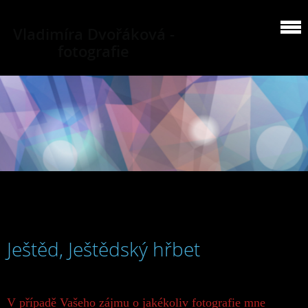
Vladimíra Dvořáková -
fotografie
Ještěd, Ještědský hřbet
V případě Vašeho zájmu o jakékoliv fotografie mne