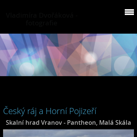
Vladimíra Dvořáková -
fotografie
Český ráj a Horní Pojizeří
Skalní hrad Vranov - Pantheon, Malá Skála