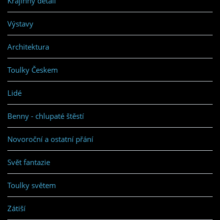
Krajinný detail
Výstavy
Architektura
Toulky Českem
Lidé
Benny - chlupaté štěstí
Novoroční a ostatní přání
Svět fantazie
Toulky světem
Zátiší