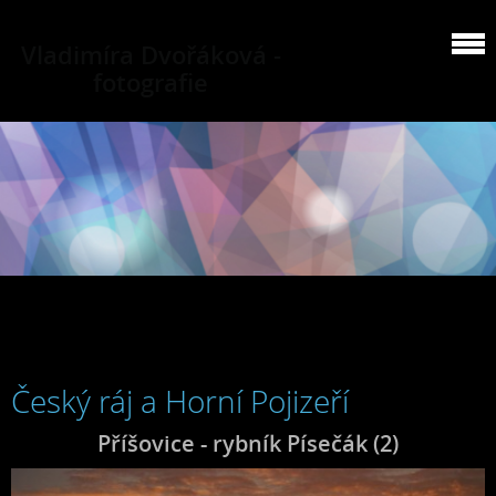
Vladimíra Dvořáková -
fotografie
Český ráj a Horní Pojizeří
Příšovice - rybník Písečák (2)