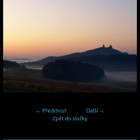
← Předchozí
Další →
Zpět do složky