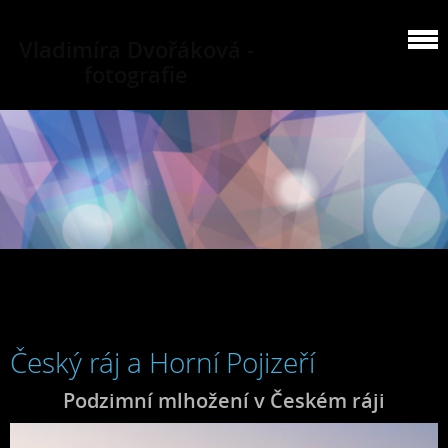
Vladimíra Dvořáková -
fotografie
Český ráj a Horní Pojizeří
Podzimní mlhožení v Českém ráji