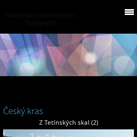
Vladimíra Dvořáková -
fotografie
Český kras
Z Tetínských skal (2)