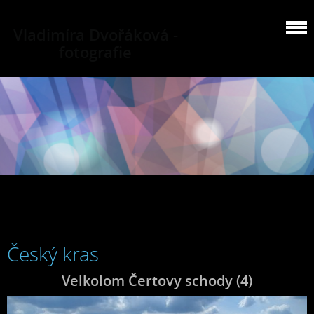
Vladimíra Dvořáková -
fotografie
Český kras
Velkolom Čertovy schody (4)