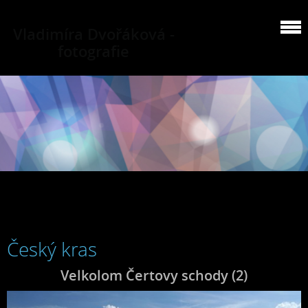
Vladimíra Dvořáková -
fotografie
Český kras
Velkolom Čertovy schody (2)