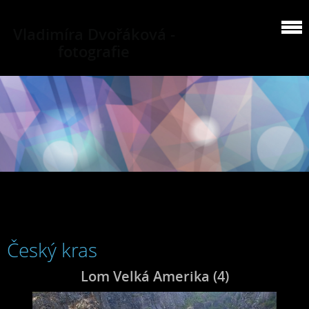
Vladimíra Dvořáková -
fotografie
Český kras
Lom Velká Amerika (4)