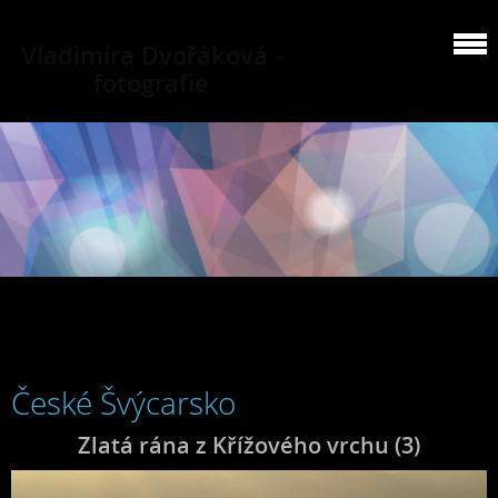
Vladimíra Dvořáková -
fotografie
České Švýcarsko
Zlatá rána z Křížového vrchu (3)