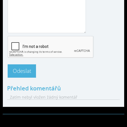
Přehled komentářů
Zatím nebyl vložen žádný komentář