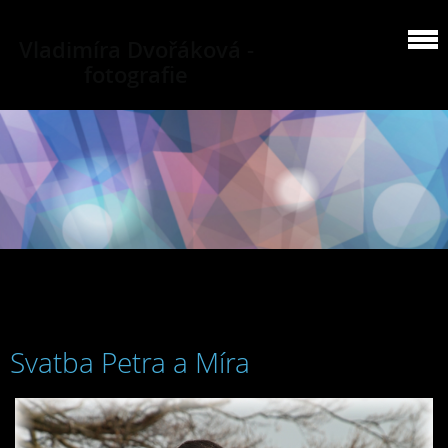
Vladimíra Dvořáková -
fotografie
Svatba Petra a Míra