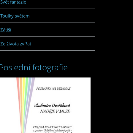
Svět fantazie
Toulky světem
Zátiší
Ze života zvířat
Poslední fotografie