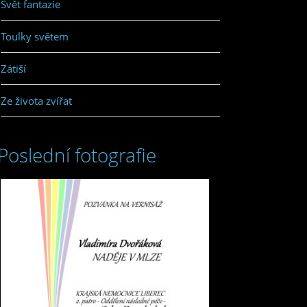
Svět fantazie
Toulky světem
Zátiší
Ze života zvířat
Poslední fotografie