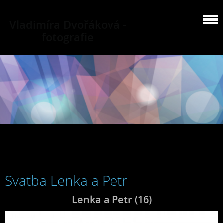
Vladimíra Dvořáková -
fotografie
Svatba Lenka a Petr
Lenka a Petr (16)