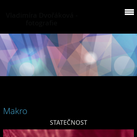
Vladimíra Dvořáková -
fotografie
Makro
STATEČNOST