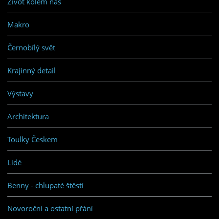
Život kolem nás
Makro
Černobílý svět
Krajinný detail
Výstavy
Architektura
Toulky Českem
Lidé
Benny - chlupaté štěstí
Novoroční a ostatní přání