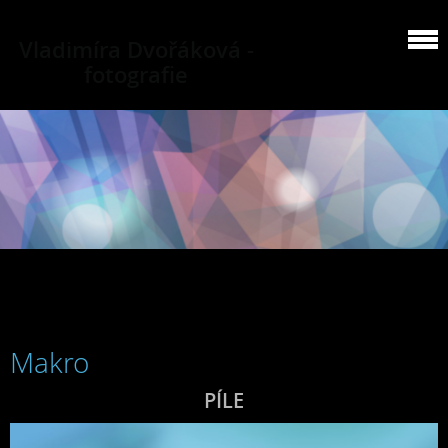
Vladimíra Dvořáková -
fotografie
Makro
PÍLE