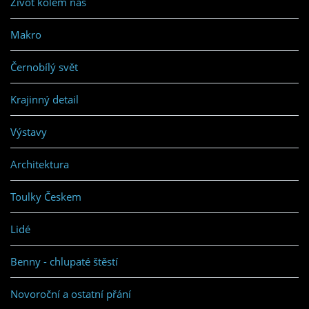
Život kolem nás
Makro
Černobílý svět
Krajinný detail
Výstavy
Architektura
Toulky Českem
Lidé
Benny - chlupaté štěstí
Novoroční a ostatní přání