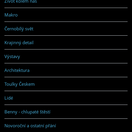
Život kolem nás
Makro
Černobílý svět
Krajinný detail
Výstavy
Architektura
Toulky Českem
Lidé
Benny - chlupaté štěstí
Novoroční a ostatní přání