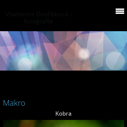
Vladimíra Dvořáková -
fotografie
Makro
Kobra