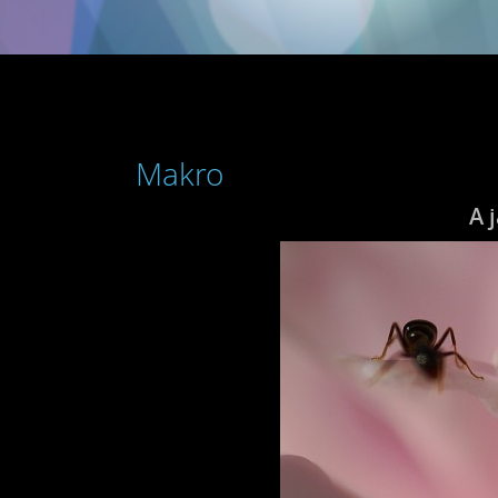
Makro
A 