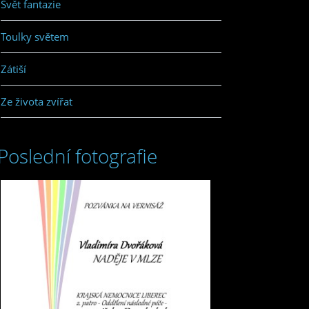
Svět fantazie
Toulky světem
Zátiší
Ze života zvířat
Poslední fotografie