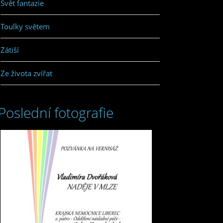
Svět fantazie
Toulky světem
Zátiší
Ze života zvířat
Poslední fotografie