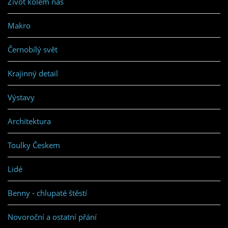
Život kolem nás
Makro
Černobílý svět
Krajinný detail
Výstavy
Architektura
Toulky Českem
Lidé
Benny - chlupaté štěstí
Novoroční a ostatní přání