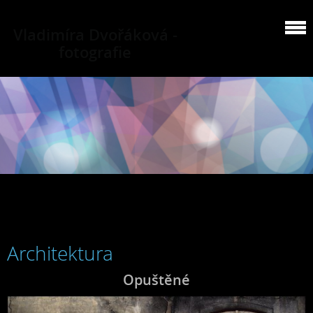
Vladimíra Dvořáková -
fotografie
Architektura
Opuštěné