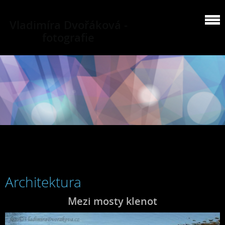
Vladimíra Dvořáková -
fotografie
Architektura
Mezi mosty klenot