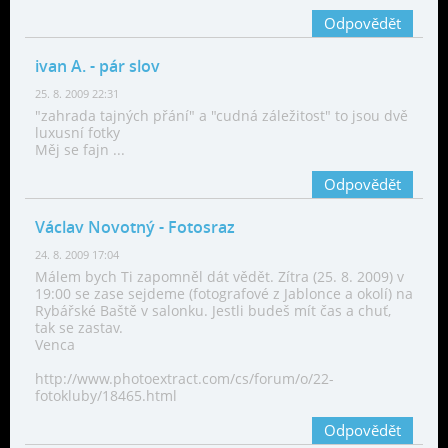
Odpovědět
ivan A.
- pár slov
25. 8. 2009 22:31
"zahrada tajných přání" a "cudná záležitost" to jsou dvě
luxusní fotky
Měj se fajn ...
Odpovědět
Václav Novotný
- Fotosraz
24. 8. 2009 17:04
Málem bych Ti zapomněl dát vědět. Zítra (25. 8. 2009) v
19:00 se zase sejdeme (fotografové z Jablonce a okolí) na
Rybářské Baště v salonku. Jestli budeš mít čas a chuť,
tak se zastav.
Venca
http://www.photoextract.com/cs/forum/o/22-
fotokluby/18465.html
Odpovědět