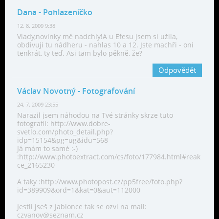
Dana
- Pohlazeníčko
12. 8. 2009 9:38
Vlady,novinky mě nadchly!A u Efesu jsem si užila,
obdivuji tu nádheru - nahlas 10 a 12. Jste machři - oni
tenkrát, ty teď. Asi tam bylo pěkně, že?
Odpovědět
Václav Novotný
- Fotografování
24. 7. 2009 23:55
Narazil jsem náhodou na Tvé stránky skrze tuto
fotografii: http://www.dobre-
svetlo.com/photo_detail.php?
idp=15154&pg=ug&idu=568
Já mám to samé :-)
:http://www.photoextract.com/cs/foto/177984.html#reak
ce_2165230
A taky :http://www.photopost.cz/pp5free/foto.php?
id=389909&ord=1&kat=0&aut=112000
Jestli jseš z Jablonce tak se ozvi na mail:
czvanov@seznam.cz