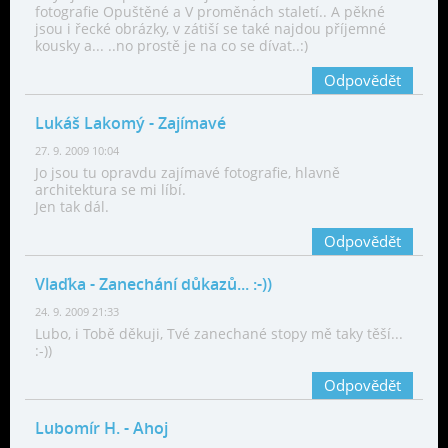
fotografie Opuštěné a V proměnách staletí.. A pěkné
jsou i řecké obrázky, v zátiší se také najdou příjemné
kousky a... ..no prostě je na co se dívat..:)
Odpovědět
Lukáš Lakomý
- Zajímavé
27. 9. 2009 10:04
Jo jsou tu opravdu zajímavé fotografie, hlavně
architektura se mi líbí.
Jen tak dál.
Odpovědět
Vlaďka
- Zanechání důkazů... :-))
24. 9. 2009 21:33
Lubo, i Tobě děkuji, Tvé zanechané stopy mě taky těší...
:-))
Odpovědět
Lubomír H.
- Ahoj