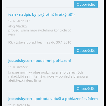
Odpovědět
ivan
- nadpis byl prý příliš krátký :)))))
17. 12. 2009 19:17
ahoj Vlaďko,
provedl jsem nepravidelnou kontrolu :-)
ivan
PS: výstava pořád běží - až do 30.1.2010
Odpovědět
jestedskycert
- podzimní pohlazení
15. 12. 2009 5:58
krásné novinky plné podzimu a jeho barevných
nálad.Líbí se mi ten Sychrovský pohled s bránou a
alejí.Hezký den. Jirka
Odpovědět
jestedskycert
- pohoda v duši a pohlazení světlem
23. 11. 2009 21:16