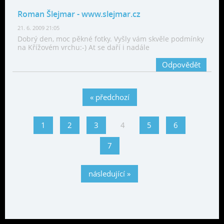
Roman Šlejmar
- www.slejmar.cz
21. 6. 2009 21:05
Dobrý den, moc pěkné fotky. Vyšly vám skvěle podmínky
na Křížovém vrchu:-) At se daří i nadále
Odpovědět
« předchozí
1
2
3
4
5
6
7
následující »