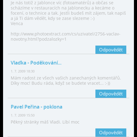
Je nás totiž z Jablonce víc (fotoamatérů) a občas se
scházíme v restauracích na Jablonecku a kecáme o
focení, o technice a tak. Jestli budeš mít zájem, tak napiš
a já Ti dám vědět, kdy se zase slezeme :-)
Venca
http://www.photoextract.com/cs/uzivatel/2756-vaclav-
novotny.html?podzalozky=1
Odpovědět
Vlaďka
- Poděkování...
1. 7. 2009 18:30
Mám radost ze všech vašich zanechaných komentářů.
Díky moc! Budu ráda, když se budete vracet... :-))
Odpovědět
Pavel Peřina
- poklona
1. 7. 2009 15:50
Pěkný stránky máš Vladi. Líbí moc
Odpovědět