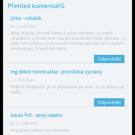
Přehled komentářů
Jirka
- vzkazik
20. 2. 2010 19:35
Ahoj Vladko, precetl jsem si vzkaz od tebe na svych
strankach a hned jsem musel zkouknout tvoje stranky :-)
Mas moc pekne a ruznorode fotecky, jen tak dal a dobre
svetlo preji. Jirka (hfx9.com)
Odpovědět
ing.Miloš Vondruška
- prohlídka výstavy
2. 2. 2010 20:03
Krásné fotografie ,je to pohlazení po duši už se těším na
další.
Odpovědět
lubos frič
- ahoj vladko
24. 12. 2009 16:41
muj prvni pokus na internetu