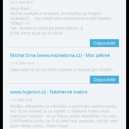
24. 9. 2009 20:11
Ahoj Vladi ...
Občas zavítam a mrknem, čo nového na Tvojich
stránkach ... Ale zatiaľ som nezanechal o tom žiaden
"dôkaz" =)
Tak - konečne niečo po mne zostalo :))
A foť, nech sa je na čo dívať ...
Odpovědět
Michal Srna (www.michalsrna.cz)
- Moc pěkné
11. 9. 2009 19:10
Také jsem se tu na chvíli zastavil a musím jen chválit...
Odpovědět
www.hujerovi.cz
- Nádherné makro
7. 9. 2009 10:46
Vlaďko, děkujeme za návštěvu a pochvalu našeho webu.
Ani Ty se nemáš za co stydět :-) Některá makra máš
naprosto luxusní - to za Tebou pošlu manželku na radu.
Z Křížového vrchu se Ti to také moc povedlo. Určitě sem
zase někdy juknu.. Pavel Hujer