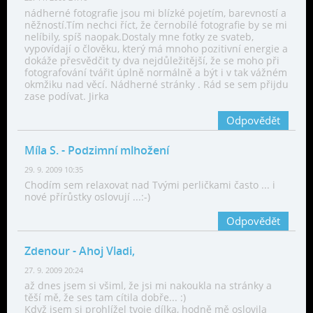
nádherné fotografie jsou mi blízké pojetím, barevností a
něžností.Tím nechci říct, že černobílé fotografie by se mi
nelíbily, spíš naopak.Dostaly mne fotky ze svateb,
vypovídají o člověku, který má mnoho pozitivní energie a
dokáže přesvědčit ty dva nejdůležitější, že se moho při
fotografování tvářit úplně normálně a být i v tak vážném
okmžiku nad věcí. Nádherné stránky . Rád se sem přijdu
zase podívat. Jirka
Odpovědět
Míla S.
- Podzimní mlhožení
29. 9. 2009 10:35
Chodím sem relaxovat nad Tvými perličkami často ... i
nové přírůstky oslovují ...:-)
Odpovědět
Zdenour
- Ahoj Vladi,
27. 9. 2009 20:24
až dnes jsem si všiml, že jsi mi nakoukla na stránky a
těší mě, že ses tam cítila dobře... :)
Když jsem si prohlížel tvoje dílka, hodně mě oslovila